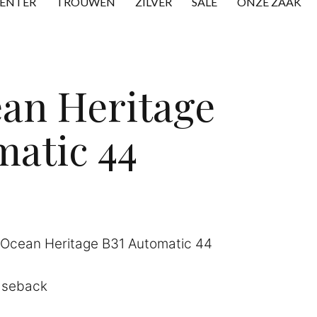
CENTER
TROUWEN
ZILVER
SALE
ONZE ZAAK
an Heritage
matic 44
rOcean Heritage B31 Automatic 44
aseback