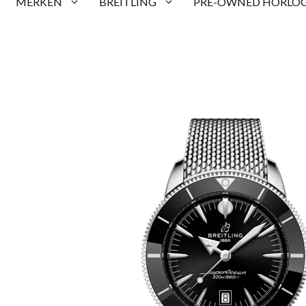
MERKEN
BREITLING
PRE-OWNED HORLOG