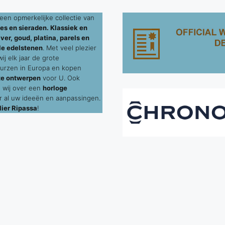
een opmerkelijke collectie van
es en sieraden. Klassiek en
ver, goud, platina, parels en
le edelstenen
. Met veel plezier
j elk jaar de grote
urzen in Europa en kopen
te ontwerpen
voor U. Ook
 wij over een
horloge
 al uw ideeën en aanpassingen.
ier Ripassa
!