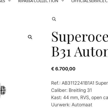
ES
RIPASSA COLLECTION
OFFICIAL SERVICE 
Superoce
B31 Auto
€
6.700,00
Ref.: AB3112241B1A1 Supe
Caliber: Breitling 31
Kast: 44 mm, RVS, open c
Uurwerk: Automaat