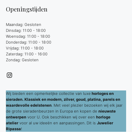
Openingstijden
Maandag: Gesloten
Dinsdag: 11:00 - 18:00
Woensdag: 11:00 - 18:00
Donderdag: 11:00 - 18:00
Vrijdag: 11:00 - 18:00
Zaterdag: 11:00 - 16:00
Zondag: Gesloten
Instagram
Wij bieden een opmerkelijke collectie van luxe
horloges en
sieraden. Klassiek en modern, zilver, goud, platina, parels en
waardevolle edelstenen
. Met veel plezier bezoeken wij elk jaar
de grote sieradenbeurzen in Europa en kopen de
nieuwste
ontwerpen
voor U. Ook beschikken wij over een
horloge
atelier
voor al uw ideeën en aanpassingen. Dit is
Juwelier
Ripassa
!