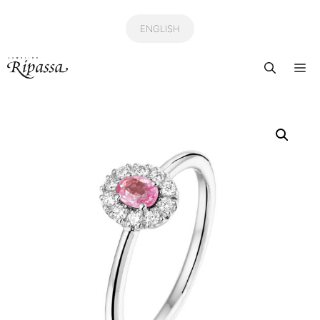
Ga
naar
ENGLISH
de
Me
inhoud