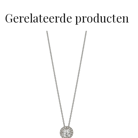
Gerelateerde producten