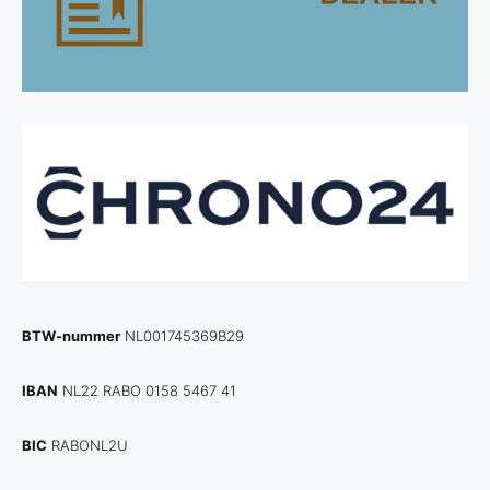
BTW-nummer
NL001745369B29
IBAN
NL22 RABO 0158 5467 41
BIC
RABONL2U