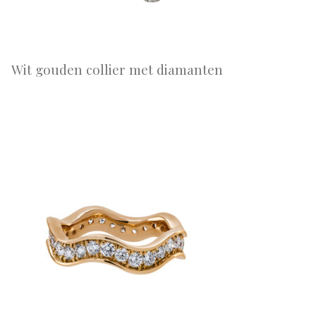
Wit gouden collier met diamanten