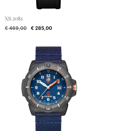
XS.3081
Oorspronkelijke
Huidige
€
469,00
€
285,00
prijs
prijs
was:
is:
€ 469,00.
€ 285,00.