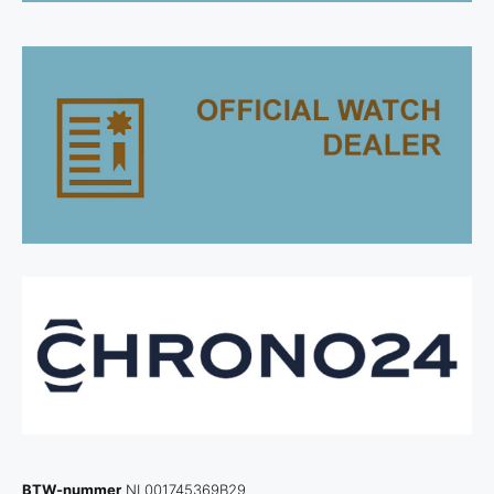
BTW-nummer
NL001745369B29