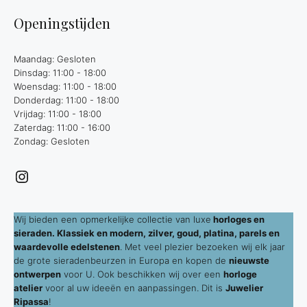
Openingstijden
Maandag: Gesloten
Dinsdag: 11:00 - 18:00
Woensdag: 11:00 - 18:00
Donderdag: 11:00 - 18:00
Vrijdag: 11:00 - 18:00
Zaterdag: 11:00 - 16:00
Zondag: Gesloten
Instagram
Wij bieden een opmerkelijke collectie van luxe
horloges en
sieraden. Klassiek en modern, zilver, goud, platina, parels en
waardevolle edelstenen
. Met veel plezier bezoeken wij elk jaar
de grote sieradenbeurzen in Europa en kopen de
nieuwste
ontwerpen
voor U. Ook beschikken wij over een
horloge
atelier
voor al uw ideeën en aanpassingen. Dit is
Juwelier
Ripassa
!