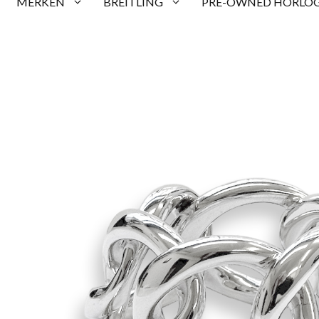
MERKEN
BREITLING
PRE-OWNED HORLOG