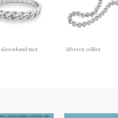
n slavenband met
Zilveren collier
s
een opmerkelijke collectie van