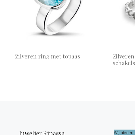
Zilveren ring met topaas
Zilvere
schakel
Juwelier Ripassa
Wij bieden 