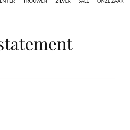
CENTER
TROUWEN
ZILVER
SALE
ONZE ZAAK
 statement