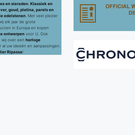
es en sieraden. Klassiek en
ver, goud, platina, parels en
le edelstenen
. Met veel plezier
j elk jaar de grote
urzen in Europa en kopen
te ontwerpen
voor U. Ook
 wij over een
horloge
 al uw ideeën en aanpassingen.
ier Ripassa
!