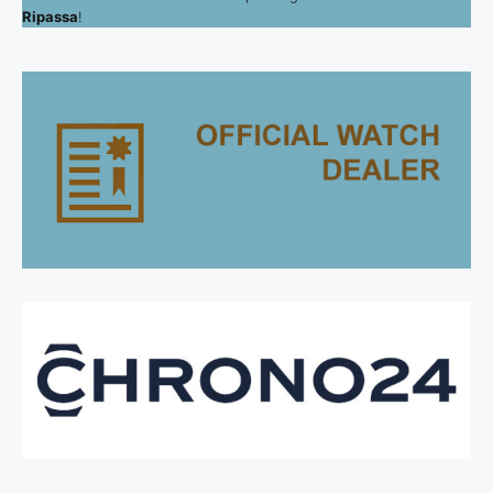
Ripassa
!