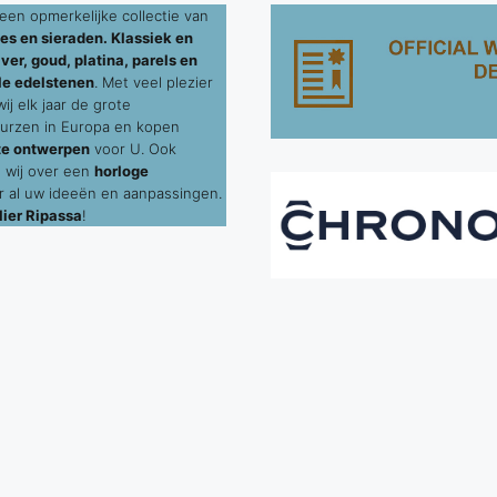
een opmerkelijke collectie van
es en sieraden. Klassiek en
ver, goud, platina, parels en
le edelstenen
. Met veel plezier
j elk jaar de grote
urzen in Europa en kopen
te ontwerpen
voor U. Ook
 wij over een
horloge
 al uw ideeën en aanpassingen.
ier Ripassa
!