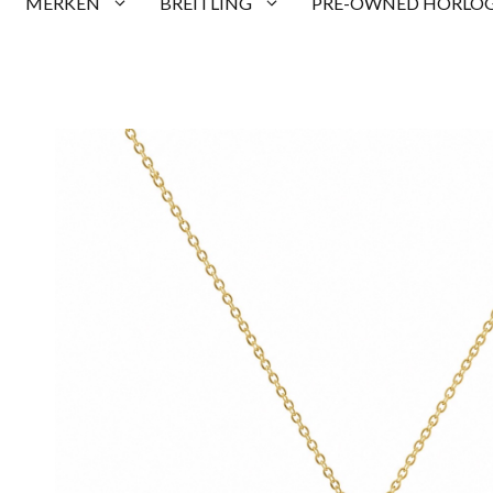
MERKEN
BREITLING
PRE-OWNED HORLOG