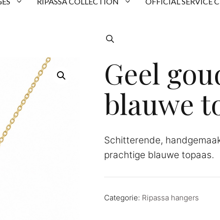
ES
RIPASSA COLLECTION
OFFICIAL SERVICE 
Geel gou
blauwe t
Schitterende, handgemaak
prachtige blauwe topaas.
Categorie:
Ripassa hangers