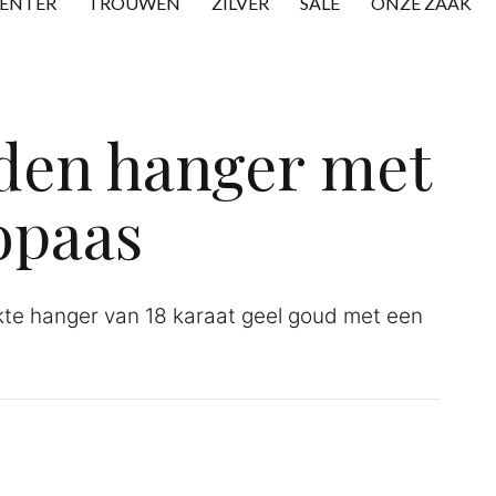
CENTER
TROUWEN
ZILVER
SALE
ONZE ZAAK
den hanger met
opaas
te hanger van 18 karaat geel goud met een