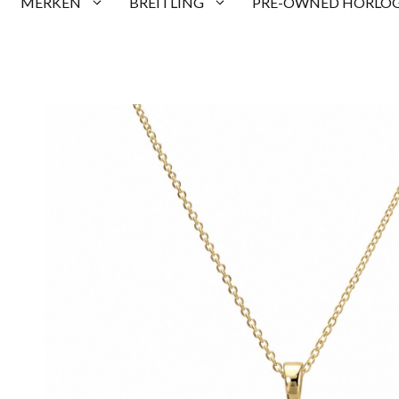
MERKEN
BREITLING
PRE-OWNED HORLOG