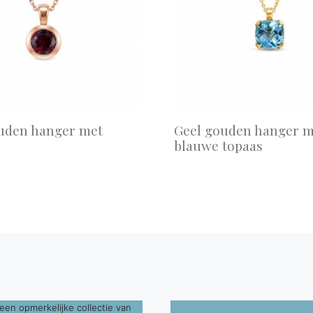
uden hanger met
Geel gouden hanger m
blauwe topaas
een opmerkelijke collectie van