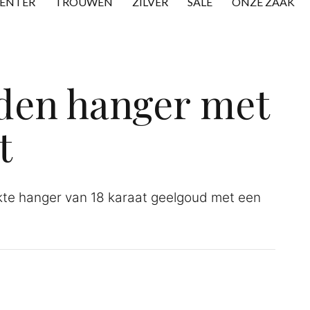
CENTER
TROUWEN
ZILVER
SALE
ONZE ZAAK
den hanger met
t
te hanger van 18 karaat geelgoud met een