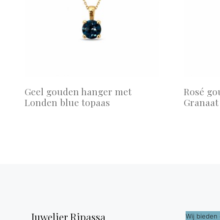
Geel gouden hanger met
Rosé go
Londen blue topaas
Granaat
Juwelier Ripassa
Wij bieden 