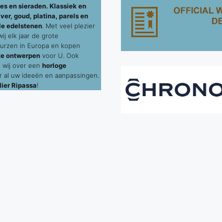
es en sieraden. Klassiek en
ver, goud, platina, parels en
le edelstenen
. Met veel plezier
j elk jaar de grote
urzen in Europa en kopen
te ontwerpen
voor U. Ook
 wij over een
horloge
 al uw ideeën en aanpassingen.
ier Ripassa
!