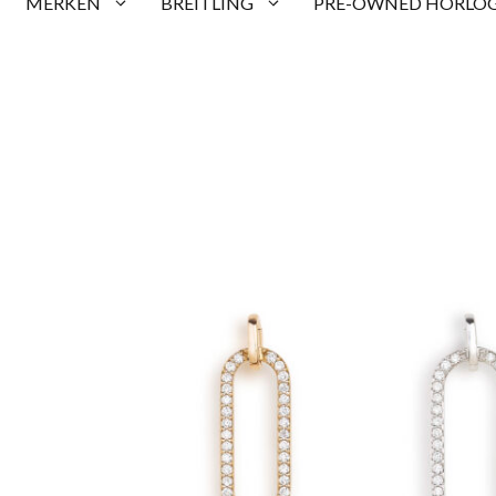
MERKEN
BREITLING
PRE-OWNED HORLOG