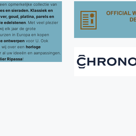
een opmerkelijke collectie van
es en sieraden. Klassiek en
ver, goud, platina, parels en
le edelstenen
. Met veel plezier
j elk jaar de grote
urzen in Europa en kopen
te ontwerpen
voor U. Ook
 wij over een
horloge
 al uw ideeën en aanpassingen.
ier Ripassa
!