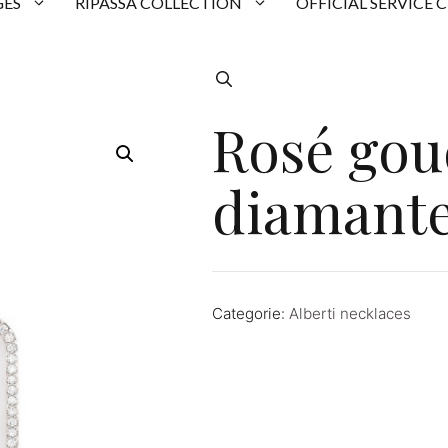
ES
RIPASSA COLLECTION
OFFICIAL SERVICE 
Rosé gou
diamant
Categorie:
Alberti necklaces