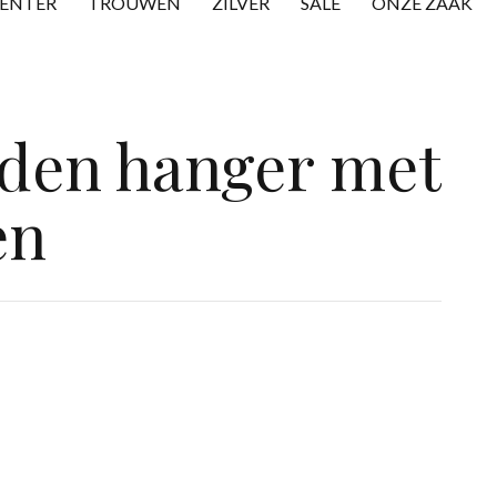
CENTER
TROUWEN
ZILVER
SALE
ONZE ZAAK
den hanger met
en