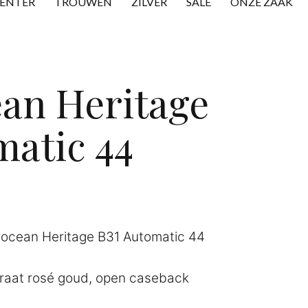
CENTER
TROUWEN
ZILVER
SALE
ONZE ZAAK
an Heritage
matic 44
rocean Heritage B31 Automatic 44
araat rosé goud, open caseback