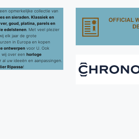
een opmerkelijke collectie van
es en sieraden. Klassiek en
ver, goud, platina, parels en
le edelstenen
. Met veel plezier
j elk jaar de grote
urzen in Europa en kopen
te ontwerpen
voor U. Ook
 wij over een
horloge
 al uw ideeën en aanpassingen.
ier Ripassa
!