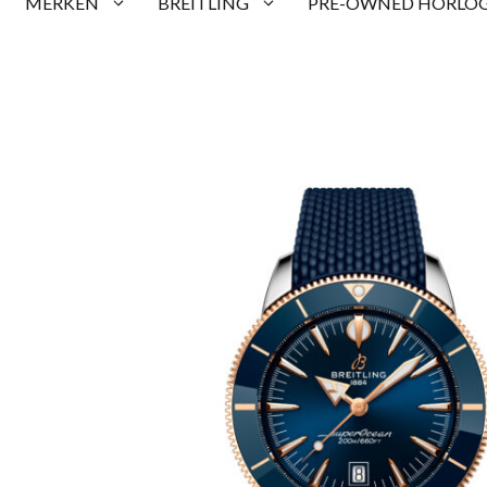
MERKEN
BREITLING
PRE-OWNED HORLOG