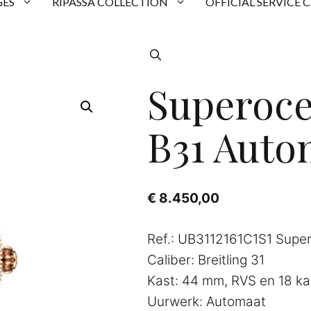
ES
RIPASSA COLLECTION
OFFICIAL SERVICE 
Superoce
B31 Auto
€
8.450,00
Ref.: UB3112161C1S1 Supe
Caliber: Breitling 31
Kast: 44 mm, RVS en 18 k
Uurwerk: Automaat