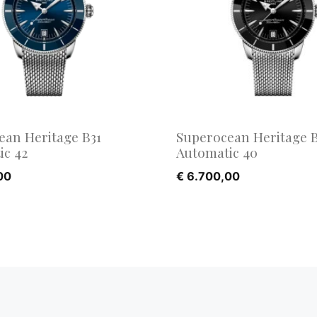
ean Heritage B31
Superocean Heritage B
ic 42
Automatic 40
00
€
6.700,00