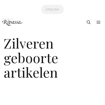
Ga
naar
ENGLISH
de
Me
inhoud
Zilveren
geboorte
artikelen