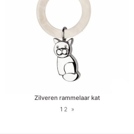
Zilveren rammelaar kat
1
2
»