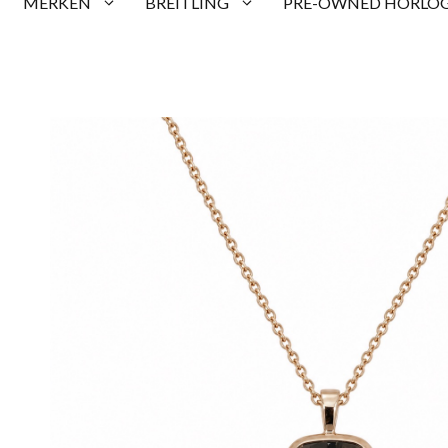
MERKEN
BREITLING
PRE-OWNED HORLOG