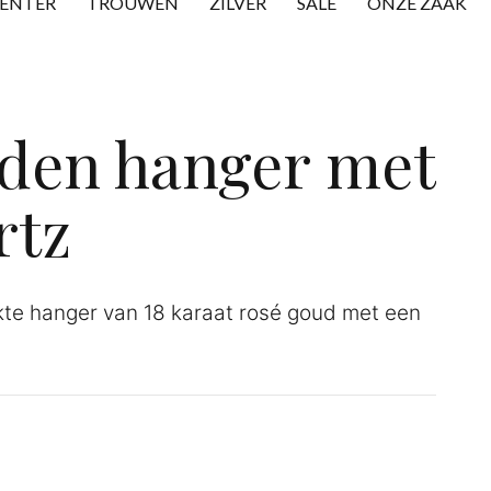
CENTER
TROUWEN
ZILVER
SALE
ONZE ZAAK
den hanger met
rtz
te hanger van 18 karaat rosé goud met een