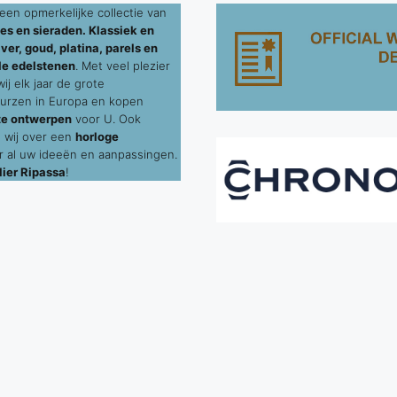
een opmerkelijke collectie van
es en sieraden. Klassiek en
ver, goud, platina, parels en
le edelstenen
. Met veel plezier
j elk jaar de grote
urzen in Europa en kopen
te ontwerpen
voor U. Ook
 wij over een
horloge
 al uw ideeën en aanpassingen.
ier Ripassa
!